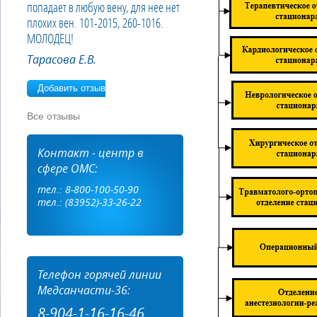
попадает в любую вену, для нее нет
плохих вен. 101-2015, 260-1016.
МОЛОДЕЦ!
Тарасова Е.В.
Добавить отзыв
Все отзывы
Контакт - центр в
сфере ОМС:
тел.: 8-800-100-50-90
тел.: (83952)-33-26-22
Телефон горячей линии
Медсанчасти-36:
8-904-1-16-16-46