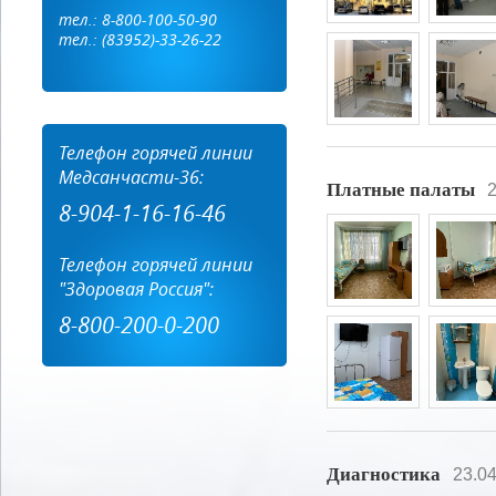
тел.: 8-800-100-50-90
тел.: (83952)-33-26-22
Телефон горячей линии
Медсанчасти-36:
Платные палаты
2
8-904-1-16-16-46
Телефон горячей линии
"Здоровая Россия":
8-800-200-0-200
Диагностика
23.0