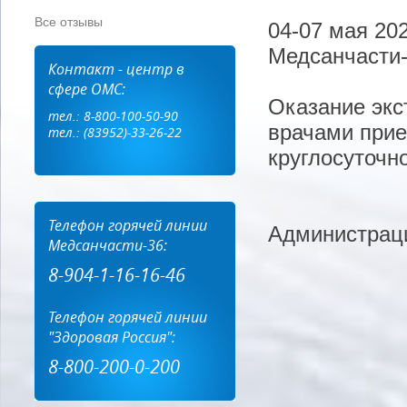
Все отзывы
04-07 мая 202
Медсанчасти-
Контакт - центр в
сфере ОМС:
Оказание экс
тел.: 8-800-100-50-90
врачами прие
тел.: (83952)-33-26-22
круглосуточн
Телефон горячей линии
Администрац
Медсанчасти-36:
8-904-1-16-16-46
Телефон горячей линии
"Здоровая Россия":
8-800-200-0-200